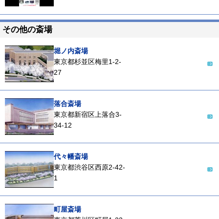
その他の斎場
堀ノ内斎場
東京都杉並区梅里1-2-
27
落合斎場
東京都新宿区上落合3-
34-12
代々幡斎場
東京都渋谷区西原2-42-
1
町屋斎場